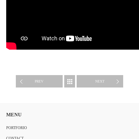
WORK
PREV
NEXT
MENU
PORTFORIO
CONTACT